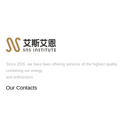
Since 2016, we have been offering services of the highest quality,
combining our energy
and enthusiasm.
Our Contacts​​​​​​​
浙江省杭州市萧山区民和路600号大象国际中心B座9-3
+86 13806519219
Bella@snsvip.cn