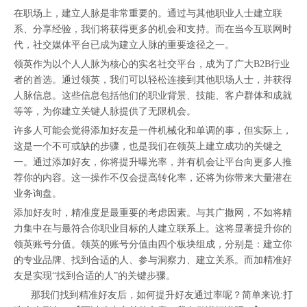
在职场上，建立人脉是非常重要的。通过与其他职业人士建立联
系、分享经验，我们将获得更多的机会和支持。而在当今互联网时
代，社交媒体平台已成为建立人脉的重要途径之一。
领英作为以个人人脉为核心的实名社交平台，成为了广大B2B行业
者的首选。通过领英，我们可以轻松连接到其他职场人士，并获得
人脉信息。这些信息包括他们的职业背景、技能、客户群体和成就
等等，为你建立关键人脉提供了无限机会。
许多人可能会觉得添加好友是一件机械化和单调的事，但实际上，
这是一个不可或缺的步骤，也是我们在领英上建立成功的关键之
一。通过添加好友，你将提升曝光率，并有机会让平台向更多人推
荐你的内容。这一操作不仅会提高转化率，还将为你带来大量潜在
业务询盘。
添加好友时，精准度是最重要的考虑因素。与其广撒网，不如将精
力集中在与最符合你职业目标的人建立联系上。这将显著提升你的
领英账号分值。领英的账号分值由四个板块组成，分别是：建立你
的专业品牌、找到合适的人、参与洞察力、建立关系。而加精准好
友是实现“找到合适的人”的关键步骤。
那我们找到精准好友后，如何提升好友通过率呢？简单来说:打