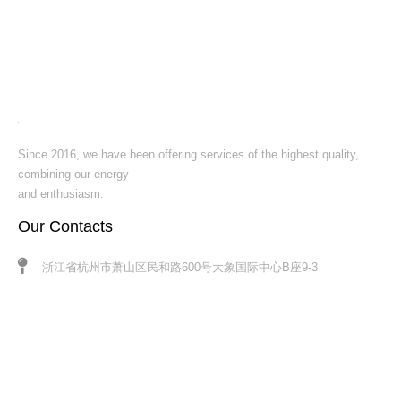
Since 2016, we have been offering services of the highest quality,
combining our energy
and enthusiasm.
Our Contacts​​​​​​​
浙江省杭州市萧山区民和路600号大象国际中心B座9-3
+86 13806519219
Bella@snsvip.cn
Follow Us