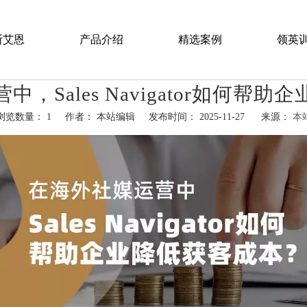
斯艾恩
产品介绍
精选案例
领英
，Sales Navigator如何帮
LinkedIn 代运营服务
浏览数量：
1
作者： 本站编辑 发布时间： 2025-11-27 来源：
本
LinkedIn O2O全球事件营销
hatsapp","kakao","snapchat"]
LinkedIn 广告投放服务
LinkedIn 最佳实践陪跑
LinkedIn 企业内训营