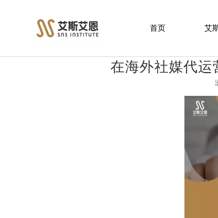
首页
艾
在海外社媒代运营中
["facebook","twitter","line","wechat","linkedin","pinterest","w