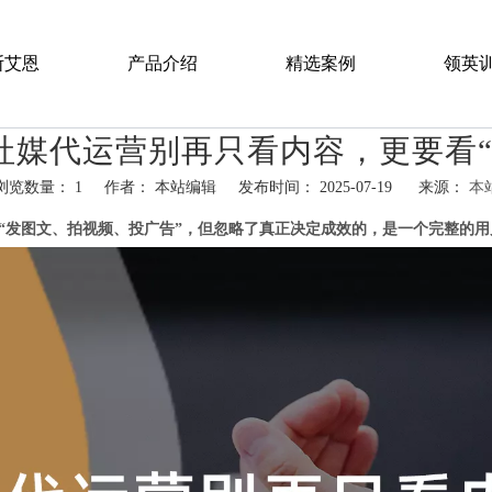
斯艾恩
产品介绍
精选案例
领英
社媒代运营别再只看内容，更要看“
LinkedIn 代运营服务
浏览数量：
1
作者： 本站编辑 发布时间： 2025-07-19 来源：
本
LinkedIn O2O全球事件营销
hatsapp","kakao","snapchat"]
“发图文、拍视频、投广告”，但忽略了真正决定成效的，是一个完整的
LinkedIn 广告投放服务
LinkedIn 最佳实践陪跑
LinkedIn 企业内训营