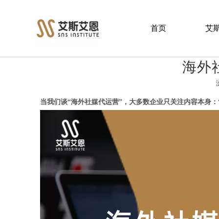
首页
艾
海外
["facebook","twitter","line","wechat","linkedin","pinterest","w
当我们谈“
海外社媒代运营
”，大多数企业只关注内容本身：